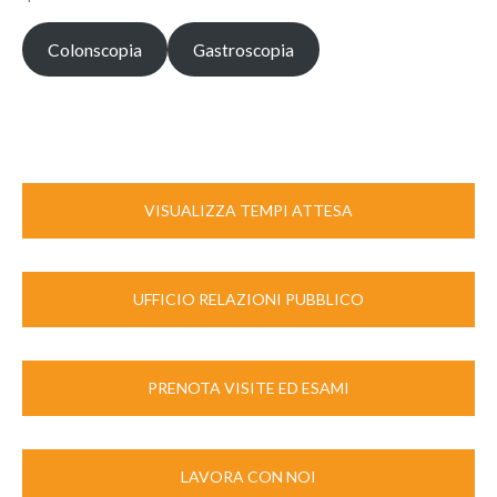
Colonscopia
Gastroscopia
VISUALIZZA TEMPI ATTESA
UFFICIO RELAZIONI PUBBLICO
PRENOTA VISITE ED ESAMI
LAVORA CON NOI