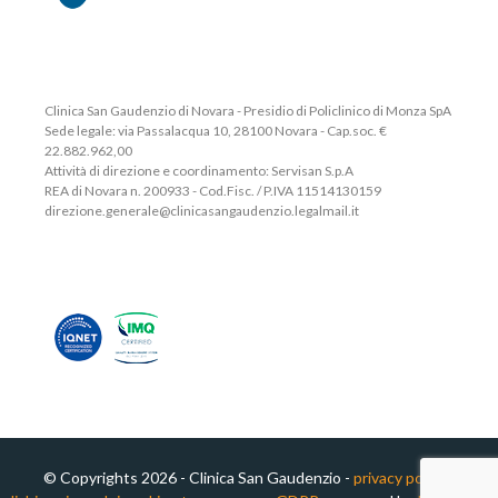
Clinica San Gaudenzio di Novara - Presidio di Policlinico di Monza SpA
Sede legale: via Passalacqua 10, 28100 Novara - Cap.soc. €
22.882.962,00
Attività di direzione e coordinamento: Servisan S.p.A
REA di Novara n. 200933 - Cod.Fisc. / P.IVA 11514130159
direzione.generale@clinicasangaudenzio.legalmail.it
© Copyrights 2026 - Clinica San Gaudenzio -
privacy policy
-