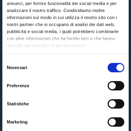
annunci, per fornire funzionalità dei social media e per
analizzare il nostro traffico. Condividiamo inoltre
informazioni sul modo in cui utilizza il nostro sito con i
nostri partner che si occupano di analisi dei dati web,
CONTATTI
pubblicità e social media, i quali potrebbero combinarle
con altre informazioni che ha fornito loro o che hanno
Clinica San Gaudenzio
raccolto dal suo utilizzo dei loro servizi.
Selezione
Via Enrico Bottini, 3, 28100 Novara NO, Italia
Necessari
del
consenso
(+39) 0321-3831
Preferenze
Statistiche
Marketing