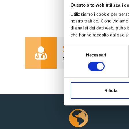
Questo sito web utilizza i c
Utilizziamo i cookie per perso
nostro traffico. Condividiamo 
di analisi dei dati web, pubbl
che hanno raccolto dal suo uti
Struttura ad Alta
Selezione
Necessari
del
Personale qualificato e tecnologia
consenso
Rifiuta