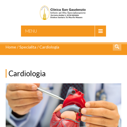
CERCA
MENU
Home
/
Specialita
/
Cardiologia
Cardiologia